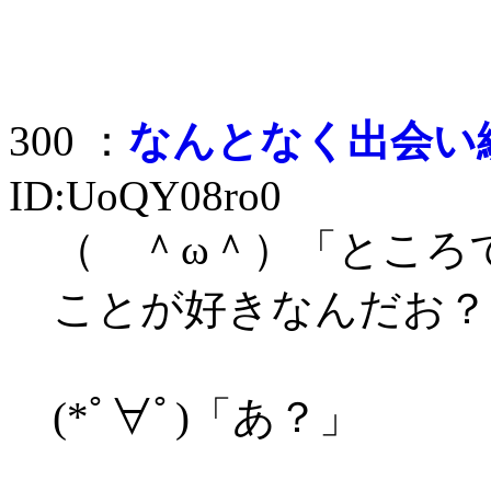
300 ：
なんとなく出会い
ID:UoQY08ro0
（ ＾ω＾）「ところ
ことが好きなんだお？
(*ﾟ∀ﾟ)「あ？」