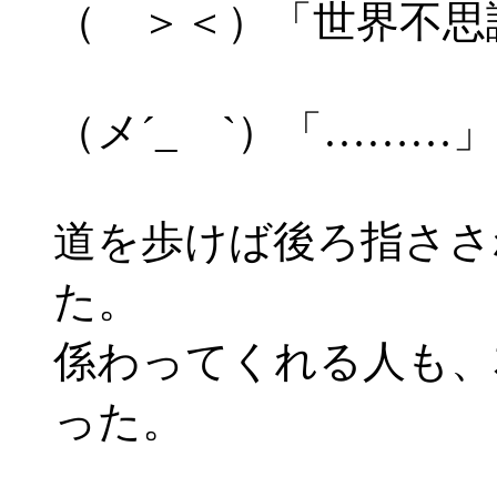
（ ＞＜）「世界不思
（メ´_ゝ`）「………」
道を歩けば後ろ指ささ
た。
係わってくれる人も、
った。