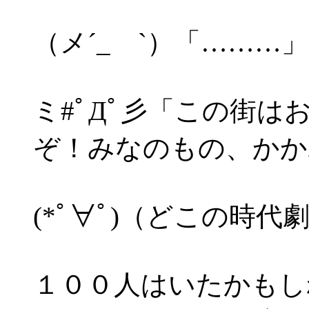
（メ´_ゝ`）「………」
ミ#ﾟДﾟ彡「この街
ぞ！みなのもの、かか
(*ﾟ∀ﾟ)（どこの時
１００人はいたかもし