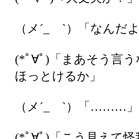
（メ´_ゝ`）「なん
(*ﾟ∀ﾟ)「まあそう
ほっとけるか」
（メ´_ゝ`）「………」
(*ﾟ∀ﾟ)「こう見え