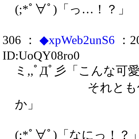
(;*ﾟ∀ﾟ)「っ…！？」
306 ：
◆xpWeb2unS6
：20
ID:UoQY08ro0
ミ,,ﾟДﾟ彡「こんな
それとも何かな
か」
(;*ﾟ∀ﾟ)「なにっ！？