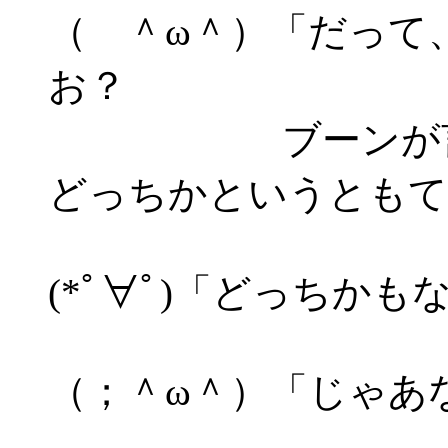
（ ＾ω＾）「だって
お？
ブーンが言うの
どっちかというともて
(*ﾟ∀ﾟ)「どっちか
（；＾ω＾）「じゃあ