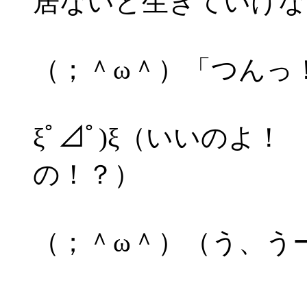
居ないと生きていけな
（；＾ω＾）「つんっ
ξﾟ⊿ﾟ)ξ（いいのよ
の！？）
（；＾ω＾）（う、う