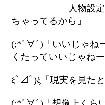
人物設定逆な上
ちゃってるから」
(;*ﾟ∀ﾟ)「いいじ
くたっていいじゃねー
ξﾟ⊿ﾟ)ξ「現実を見
(;*ﾟ∀ﾟ)「想像上