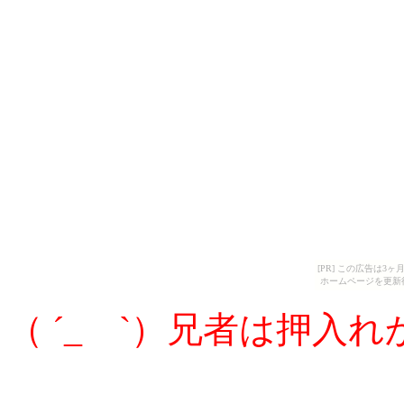
[PR] この広告は
ホームページを更新
（ ´_ゝ`）兄者は押入