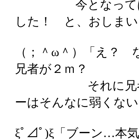
今となってはめ
した！ と、おしまい
（；＾ω＾）「え？
兄者が２ｍ？
それに兄者はそ
ーはそんなに弱くない
ξﾟ⊿ﾟ)ξ「ブーン…