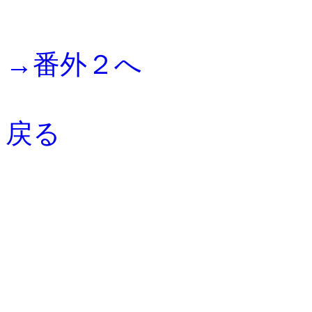
→番外２へ
戻る