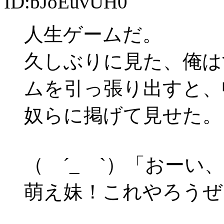
ID:bJoEuvUH0
人生ゲームだ。
久しぶりに見た、俺は
ムを引っ張り出すと、
奴らに掲げて見せた。
（ ´_ゝ`）「おー
萌え妹！これやろうぜ