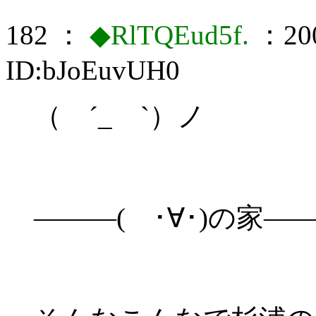
182 ：
◆RlTQEud5f.
：200
ID:bJoEuvUH0
（ ´_ゝ`）ノ
―――( ･∀･)の家―