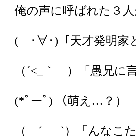
俺の声に呼ばれた３人
( ･∀･)「天才発明
（´<_｀ ）「愚兄に
(*ﾟーﾟ) （萌え…？）
（ ´_ゝ`）「んな