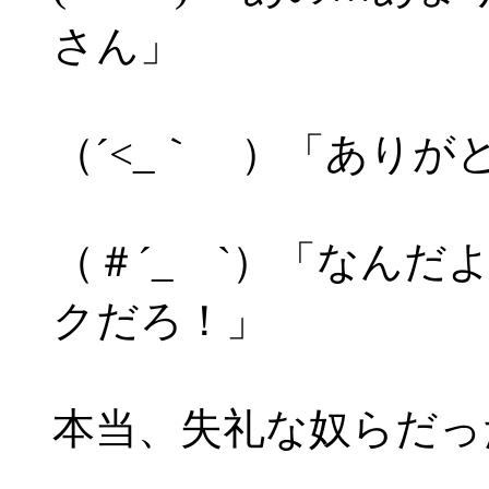
さん」
（´<_｀ ）「ありが
（＃´_ゝ`）「なん
クだろ！」
本当、失礼な奴らだっ