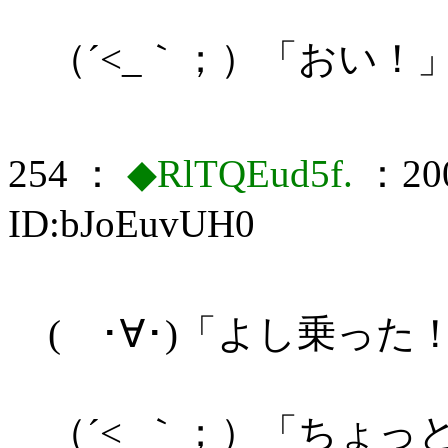
（´<_｀；）「おい！
254 ：
◆RlTQEud5f.
：200
ID:bJoEuvUH0
( ･∀･)「よし乗った
（´<_｀；）「ちょ