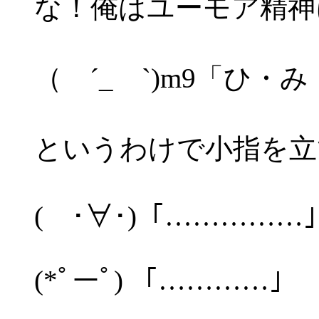
な！俺はユーモア精神
（ ´_ゝ`)m9「ひ・
というわけで小指を立
( ･∀･)「……………
(*ﾟーﾟ) 「…………」