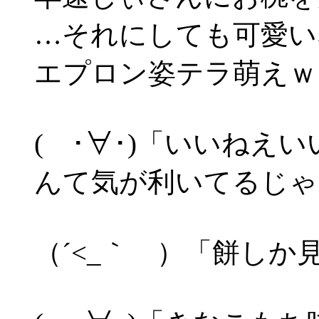
…それにしても可愛い
エプロン姿テラ萌えｗ
( ･∀･)「いいねえ
んて気が利いてるじゃ
（´<_｀ ）「餅しか