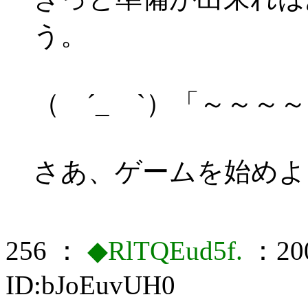
う。
（ ´_ゝ`）「～～～～
さあ、ゲームを始めよ
256 ：
◆RlTQEud5f.
：200
ID:bJoEuvUH0