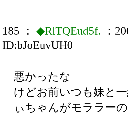
185 ：
◆RlTQEud5f.
：200
ID:bJoEuvUH0
悪かったな
けどお前いつも妹と一
ぃちゃんがモララーの