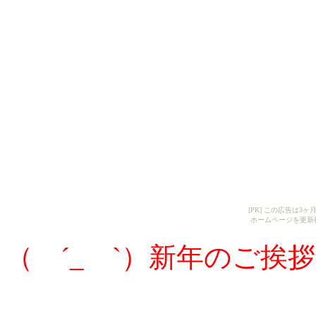
[PR] この広告は
ホームページを更新
（ ´_ゝ`）新年のご挨