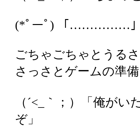
(*ﾟーﾟ) 「……………
ごちゃごちゃとうるさ
さっさとゲームの準備
（´<_｀；）「俺が
ぞ」