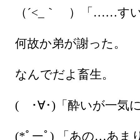
（´<_｀ ）「……す
何故か弟が謝った。
なんでだよ畜生。
( ･∀･)「酔いが一
(*ﾟーﾟ) 「あの…