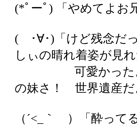
(*ﾟーﾟ) 「やめて
( ･∀･)「けど残念
しぃの晴れ着姿が見れ
可愛かったよ美
の妹さ！ 世界遺産だ
（´<_｀ ）「酔って