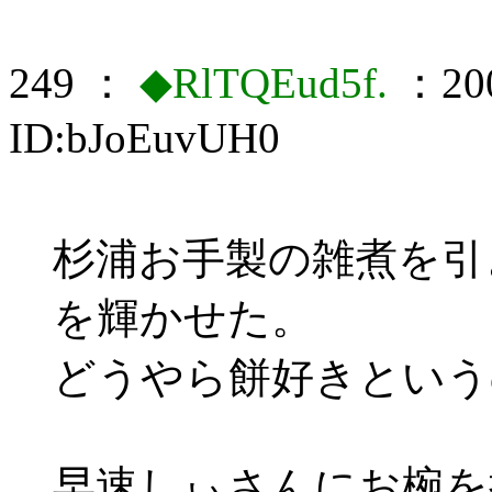
249 ：
◆RlTQEud5f.
：200
ID:bJoEuvUH0
杉浦お手製の雑煮を引
を輝かせた。
どうやら餅好きという
早速しぃさんにお椀を