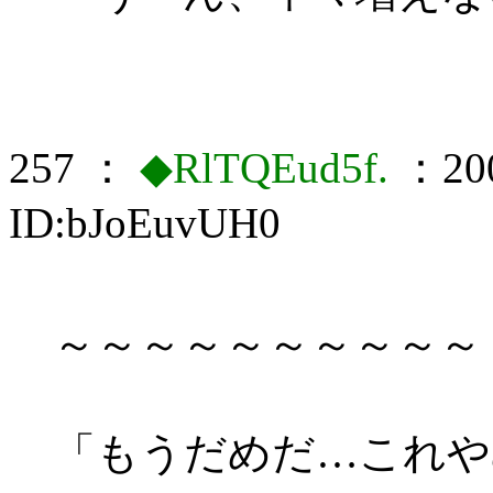
257 ：
◆RlTQEud5f.
：200
ID:bJoEuvUH0
～～～～～～～～～～
「もうだめだ…これや