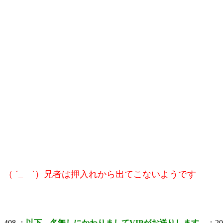
（ ´_ゝ`）兄者は押入れから出てこないようです
408 ：
以下、名無しにかわりましてVIPがお送りします。
：200