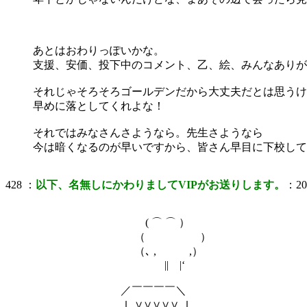
あとはおわりっぽいかな。
支援、安価、投下中のコメント、乙、絵、みんなありが
それじゃそろそろゴールデンだから大丈夫だとは思うけ
早めに落としてくれよな！
それではみなさんさようなら。先生さようなら
今は暗くなるのが早いですから、皆さん早目に下校して
428 ：
以下、名無しにかわりましてVIPがお送りします。
：200
( ⌒ ⌒ ）
（ ）
（､ , ,）
|| |‘
／￣￣￣￣＼
ｌ ∨∨∨∨∨ ｌ