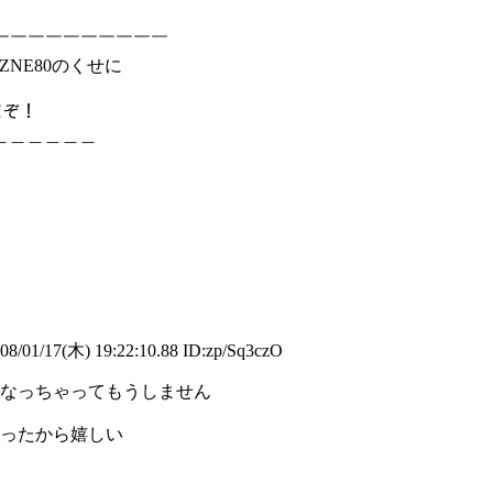
￣￣￣￣￣￣￣￣
0のくせに
だぞ！
＿＿＿＿＿
8/01/17(木) 19:22:10.88 ID:zp/Sq3czO
なっちゃってもうしません
ったから嬉しい