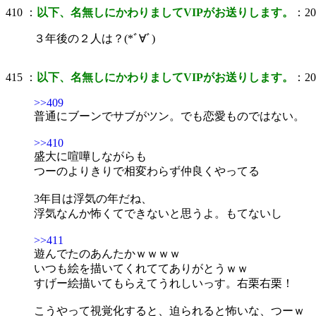
410 ：
以下、名無しにかわりましてVIPがお送りします。
：200
３年後の２人は？(*ﾞ∀ﾞ)
415 ：
以下、名無しにかわりましてVIPがお送りします。
：200
>>409
普通にブーンでサブがツン。でも恋愛ものではない。
>>410
盛大に喧嘩しながらも
つーのよりきりで相変わらず仲良くやってる
3年目は浮気の年だね、
浮気なんか怖くてできないと思うよ。もてないし
>>411
遊んでたのあんたかｗｗｗｗ
いつも絵を描いてくれててありがとうｗｗ
すげー絵描いてもらえてうれしいっす。右栗右栗！
こうやって視覚化すると、迫られると怖いな、つーｗ