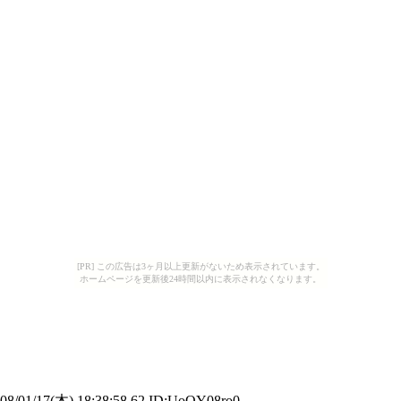
[PR] この広告は3ヶ月以上更新がないため表示されています。
ホームページを更新後24時間以内に表示されなくなります。
8/01/17(木) 18:38:58.62 ID:UoQY08ro0