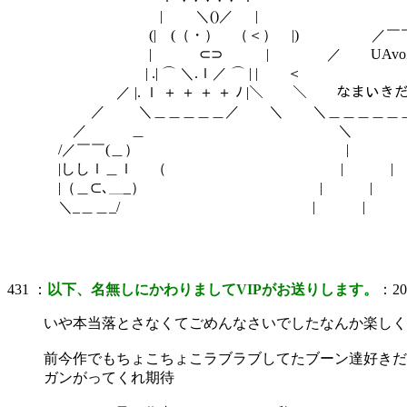
| ＼()／ |
(| (（・） （＜） |) ／￣￣￣
| ⊂⊃ | ／ UAvoZNE8
| .| ⌒ ＼.ｌ／ ⌒ | | ＜
／ |. ｌ ＋ ＋ ＋ ＋ ﾉ |＼ ＼ なまいき
／ ＼＿＿＿＿＿／ ＼ ＼＿＿＿＿＿＿
／ ＿ ＼
/／￣￣(＿） |
|ししｌ＿ｌ （ | |
|（＿⊂､＿_） | |
＼_＿＿_/ | |
431 ：
以下、名無しにかわりましてVIPがお送りします。
：200
いや本当落とさなくてごめんなさいでしたなんか楽しく
前今作でもちょこちょこラブラブしてたブーン達好きだ
ガンがってくれ期待