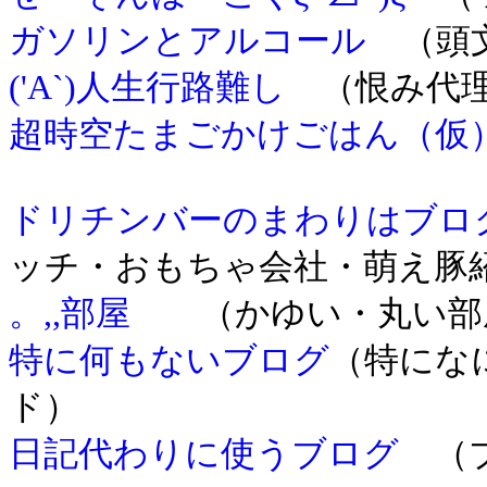
ガソリンとアルコール
（頭文
('A`)人生行路難し
（恨み代
超時空たまごかけごはん（仮
ドリチンバーのまわりはブロ
ッチ・おもちゃ会社・萌え豚
。,,部屋
（かゆい・丸い部屋
特に何もないブログ
（特にな
ド）
日記代わりに使うブログ
（ブ