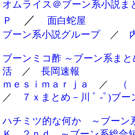
オムライス＠ブーン系小説ま
／
Ｐ
面白蛇屋
ブーン系小説グループ
／
ブーンミコ酢 ～ブーン系まと
活
／
長岡速報
ｍｅｓｉｍａｒｊａ
／
（
／
７ｘまとめ－川 ﾟ -ﾟ)ブ
ハチミツ的な何か ～ブーン
Ｋ．２ｎｄ ～ブーン系総合