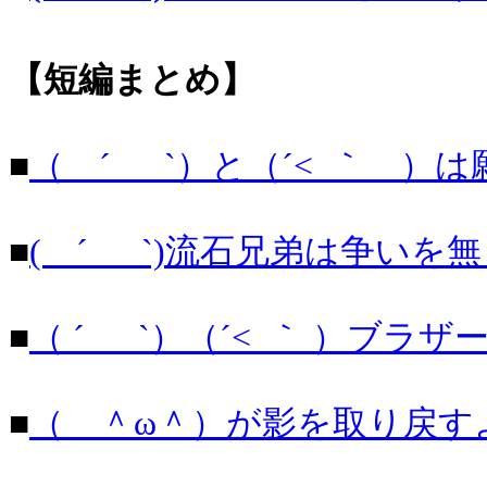
【短編まとめ】
■
（ ´_ゝ`）と（´<_｀ 
■
( ´_ゝ`)流石兄弟は争いを無
■
（ ´_ゝ`）（´<_｀ ）ブ
■
（ ＾ω＾）が影を取り戻す