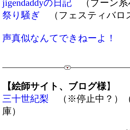
jigendaddyの日記
（ブーン系
祭り騒ぎ
（フェスティバロ
声真似なんてできねーよ！
（
【絵師サイト、ブログ様
】
三十世紀梨
（※停止中？）（
庫）