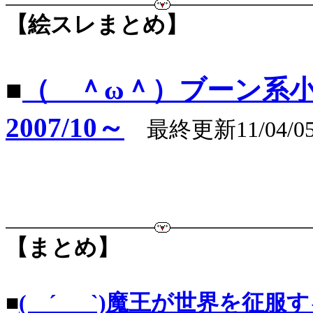
【絵スレまとめ】
■
（ ＾ω＾）ブーン系
2007/10～
最終更新11/04/0
【まとめ】
■
( ´_ゝ`)魔王が世界を征服