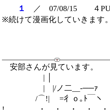
１
／ 07/08/15 ４
※続けて漫画化していきます
安部さんが見ています。
| │
| |/ノ二__‐──ｧ ヽﾆ
/⌒!| =彳ｏ｡ﾄ￣ヽ '´
! ・ ・ ・ ・ ・