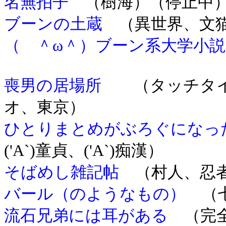
名無拍子
（樹海）（停止中
ブーンの土蔵
（異世界、文猫
（ ＾ω＾）ブーン系大学小
喪男の居場所
（タッチタイ
オ、東京）
ひとりまとめがぶろぐになっ
('A`)童貞、('A`)痴漢）
そばめし雑記帖
（村人、忍
バール（のようなもの）
（七
流石兄弟には耳がある
（完全