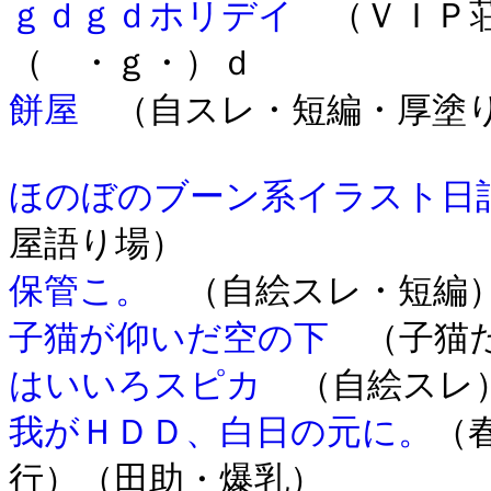
ｇｄｇｄホリデイ
（ＶＩＰ荘
（ ・ｇ・）ｄ
餅屋
（自スレ・短編・厚塗り
ほのぼのブーン系イラスト日
屋語り場）
保管こ。
（自絵スレ・短編）
子猫が仰いだ空の下
（子猫た
はいいろスピカ
（自絵スレ）
我がＨＤＤ、白日の元に。
（
行）（田助・爆乳）