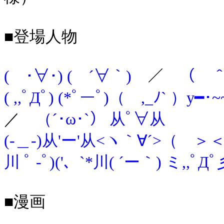
■登場人物
( ･∀･) ( ´∀｀)
／
（ ＾ω
( ,,ﾟДﾟ) (*ﾟーﾟ)（ ,_ﾉ` ）y━･~
／
（´･ω･`） 从ﾟ∀从
(-＿-)从'ー'从<ヽ｀∀´>（ ＞＜）(*‘ω
川 ﾟ -ﾟ)('、`*川( ´ー｀) ミ,,ﾟ
■漫画