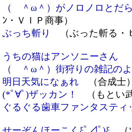
（ ＾ω＾）がノロノロとだ
ﾝ・ＶＩＰ商事）
ぶっち斬り
（ぶった斬る・
うちの猫はアンソニーさん
（
（ ＾ω＾）街狩りの雑記の
明日天気になぁれ
（合成士
(*ﾟ∀ﾟ)ザッカン！
（もとい武
ぐるぐる歯車ファンタスティ
せーぞんほーこくξﾟ⊿ﾟ)ξ
（ツ