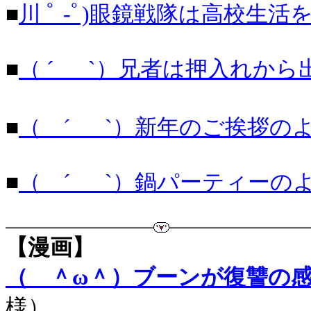
■
川 ﾟ -ﾟ)眼鏡戦隊は高校生
■
（ ´_ゝ`）兄者は押入れか
■
（ ´_ゝ`）新年のご挨拶のよ
■
（ ´_ゝ`）鍋パーティーのよ
【漫画】
（ ＾ω＾）ブーンが復讐の
様）